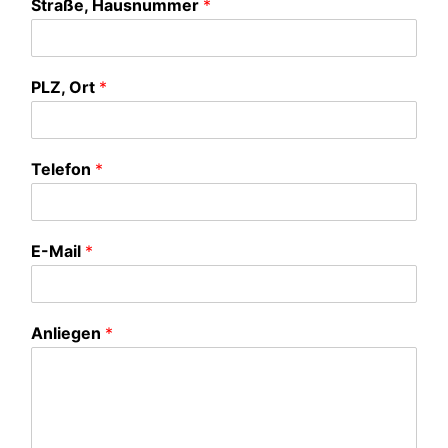
Straße, Hausnummer
*
*
PLZ, Ort
*
A
n
l
i
Telefon
*
e
g
e
n
E-Mail
*
S
t
r
a
Anliegen
*
ß
e
,